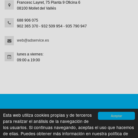
Francesc Layret, 75 Planta 9 Oficina 6
08100 Mollet del Vallés
688 906 075
902 365 370 - 932 509 954 - 935 790 947
web@adservice.es
lunes a viernes:
09:00 a 19:00
© 2020 Advanced Service Quality, S.L. Reservados todos
Esta web utiliza cookies propias y de terceros
Aceptar
los derechos
para realizar el análisis de la navegación de
Aviso Legal
|
Privacidad
|
Cookies
|
Diseño AMASEME
los usuarios. Si continuas navegando, aceptas el uso que hacemos
de ellas. Puedes obtener más información en nuestra política de