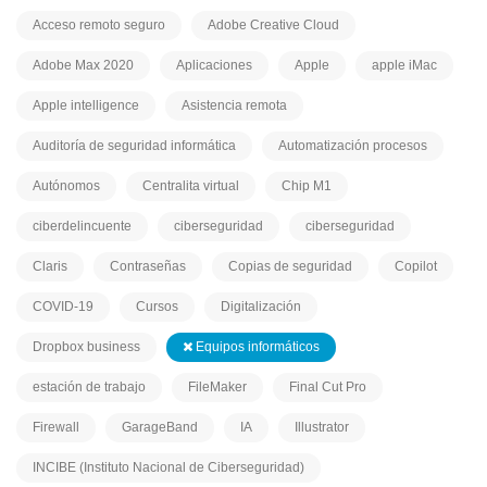
Acceso remoto seguro
Adobe Creative Cloud
Adobe Max 2020
Aplicaciones
Apple
apple iMac
Apple intelligence
Asistencia remota
Auditoría de seguridad informática
Automatización procesos
Autónomos
Centralita virtual
Chip M1
ciberdelincuente
ciberseguridad
ciberseguridad
Claris
Contraseñas
Copias de seguridad
Copilot
COVID-19
Cursos
Digitalización
Dropbox business
Equipos informáticos
estación de trabajo
FileMaker
Final Cut Pro
Firewall
GarageBand
IA
Illustrator
INCIBE (Instituto Nacional de Ciberseguridad)