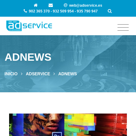
web@adservice.es
902 365 370 - 932 509 954 - 935 790 947
ADNEWS
INICIO
ADSERVICE
ADNEWS