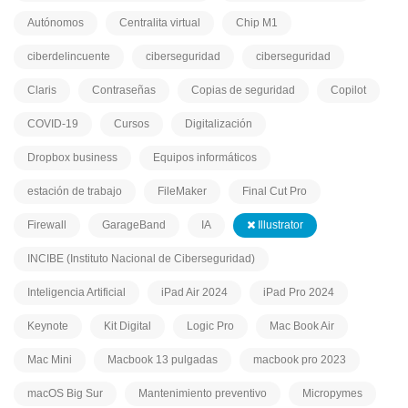
Autónomos
Centralita virtual
Chip M1
ciberdelincuente
ciberseguridad
ciberseguridad
Claris
Contraseñas
Copias de seguridad
Copilot
COVID-19
Cursos
Digitalización
Dropbox business
Equipos informáticos
estación de trabajo
FileMaker
Final Cut Pro
Firewall
GarageBand
IA
Illustrator
INCIBE (Instituto Nacional de Ciberseguridad)
Inteligencia Artificial
iPad Air 2024
iPad Pro 2024
Keynote
Kit Digital
Logic Pro
Mac Book Air
Mac Mini
Macbook 13 pulgadas
macbook pro 2023
macOS Big Sur
Mantenimiento preventivo
Micropymes